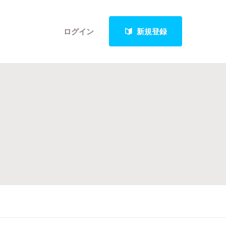
ログイン
新規登録
クト
最新進捗報告から探す