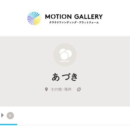
Highlight
人気のプロジェクト
新着プロジェクト
終了間近のプロジェ
あ づき
Feature
タグから探す
キュレーターから探す
特集から探す
その他・海外
Legendary
クト
0
最新達成プロジェクト
調達額が大きいプロジェクト