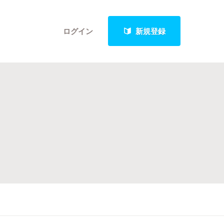
ログイン
新規登録
クト
最新進捗報告から探す