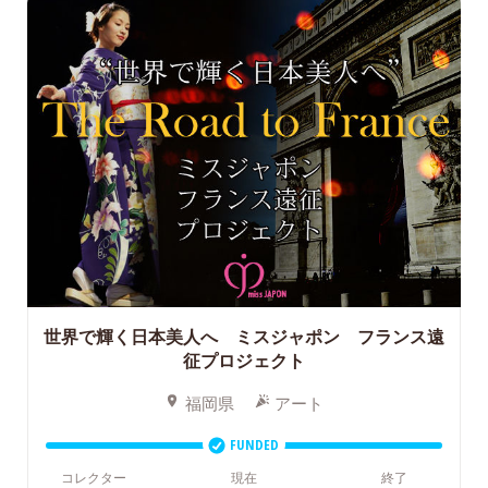
世界で輝く日本美人へ ミスジャポン フランス遠
征プロジェクト
福岡県
アート
FUNDED
コレクター
現在
終了