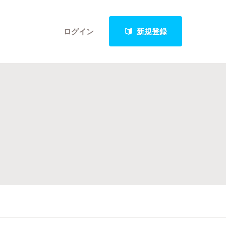
ログイン
新規登録
クト
最新進捗報告から探す