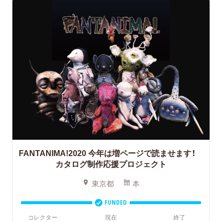
FANTANIMA!2020
今年は増ページで読ませます！
カタログ制作応援プロジェクト
東京都
本
FUNDED
コレクター
現在
終了