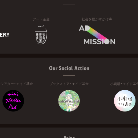
アート基金
社会を動かすかけ声
Our Social Action
ニシアター・エイド基金
ブックストア・エイド基金
小劇場・エイド基