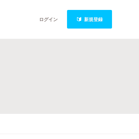
ログイン
新規登録
クト
最新進捗報告から探す