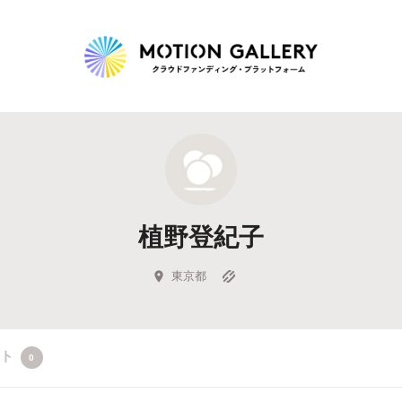
Highlight
人気のプロジェクト
新着プロジェクト
終了間近のプロジェ
植野登紀子
Feature
タグから探す
キュレーターから探す
特集から探す
東京都
Legendary
クト
0
最新達成プロジェクト
調達額が大きいプロジェクト