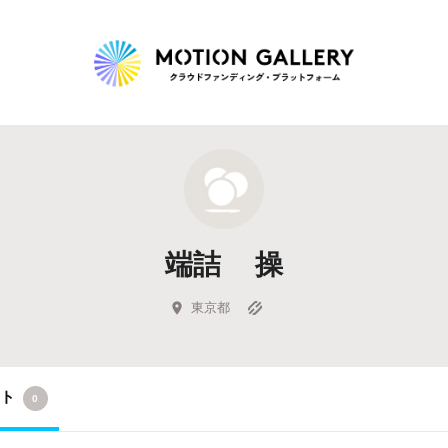
Highlight
人気のプロジェクト
新着プロジェクト
終了間近のプロジェ
端詰 操
Feature
タグから探す
キュレーターから探す
特集から探す
東京都
Legendary
クト
0
最新達成プロジェクト
調達額が大きいプロジェクト