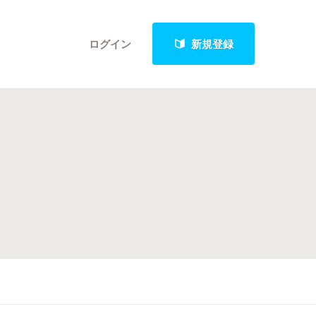
ログイン
新規登録
クト
最新進捗報告から探す