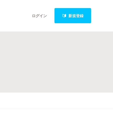
ログイン
新規登録
クト
最新進捗報告から探す