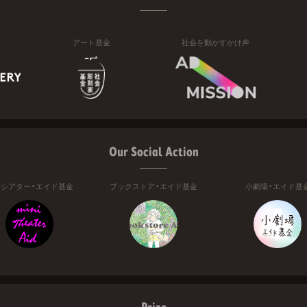
アート基金
社会を動かすかけ声
Our Social Action
ニシアター・エイド基金
ブックストア・エイド基金
小劇場・エイド基