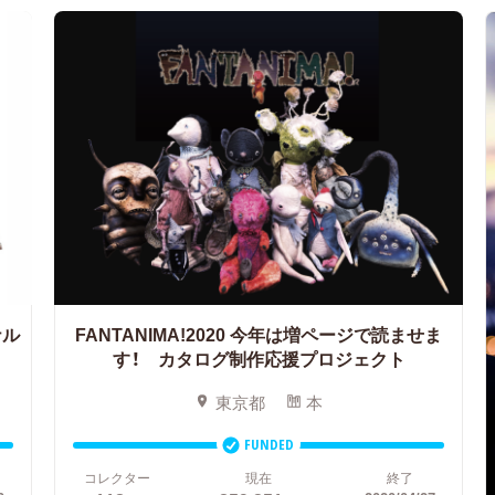
ナル
FANTANIMA!2020
今年は増ページで読ませま
す！ カタログ制作応援プロジェクト
東京都
本
FUNDED
コレクター
現在
終了