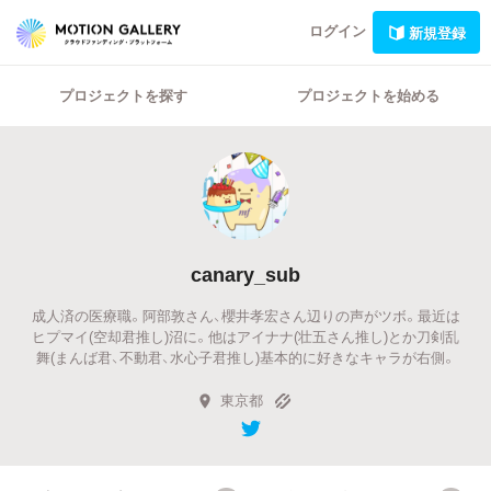
ログイン
新規登録
プロジェクトを探す
プロジェクトを始める
canary_sub
成人済の医療職。阿部敦さん、櫻井孝宏さん辺りの声がツボ。最近は
ヒプマイ(空却君推し)沼に。他はアイナナ(壮五さん推し)とか刀剣乱
舞(まんば君、不動君、水心子君推し)基本的に好きなキャラが右側。
東京都