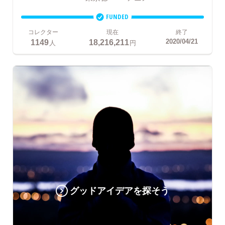
FUNDED
コレクター
現在
終了
1149
18,216,211
2020/04/21
人
円
グッドアイデアを探そう