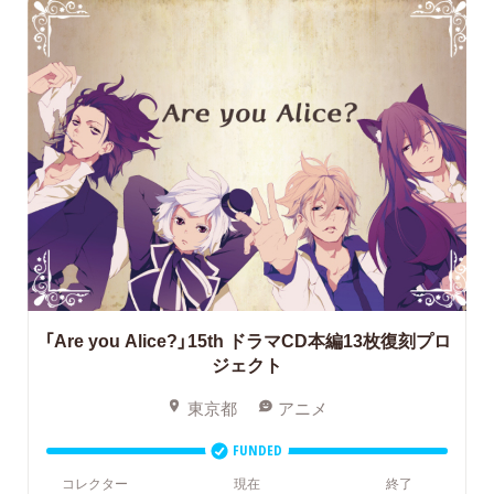
「Are you Alice?」15th
ドラマCD本編13枚復刻プロ
ジェクト
東京都
アニメ
FUNDED
コレクター
現在
終了