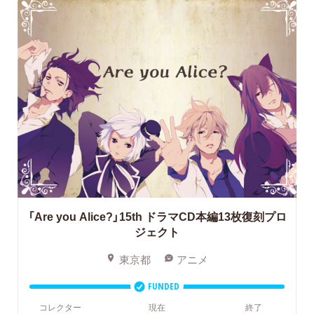
「Are you Alice?」15th
ドラマCD本編13枚復刻プロ
ジェクト
東京都
アニメ
FUNDED
コレクター
現在
終了