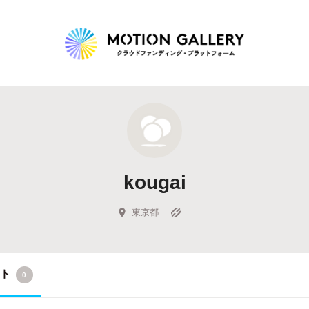
Highlight
人気のプロジェクト
新着プロジェクト
終了間近のプロジェ
kougai
Feature
タグから探す
キュレーターから探す
特集から探す
東京都
Legendary
クト
0
最新達成プロジェクト
調達額が大きいプロジェクト