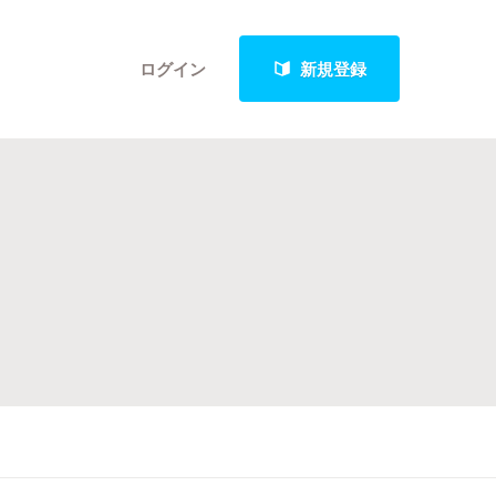
ログイン
新規登録
クト
最新進捗報告から探す