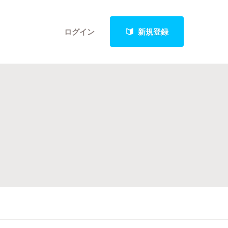
ログイン
新規登録
クト
最新進捗報告から探す