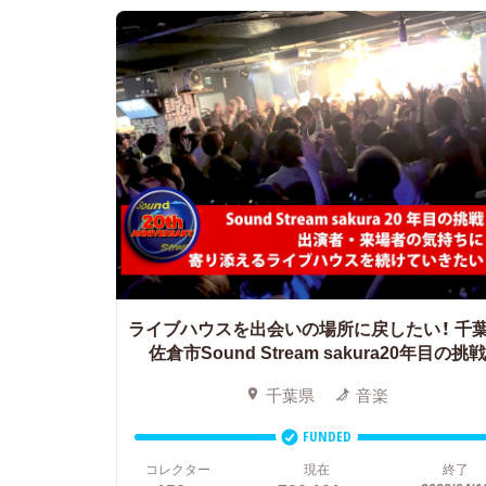
ライブハウスを出会いの場所に戻したい！
千
佐倉市Sound Stream sakura20年目の挑戦
千葉県
音楽
FUNDED
コレクター
現在
終了