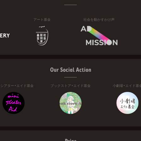
アート基金
社会を動かすかけ声
Our Social Action
ニシアター・エイド基金
ブックストア・エイド基金
小劇場・エイド基