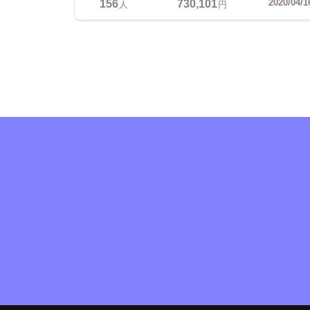
156
730,101
2020/04/1
人
円