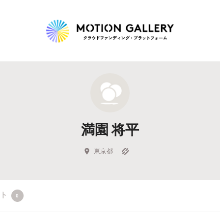
Highlight
人気のプロジェクト
新着プロジェクト
終了間近のプロジェ
満園 将平
Feature
タグから探す
キュレーターから探す
特集から探す
東京都
Legendary
クト
0
最新達成プロジェクト
調達額が大きいプロジェクト