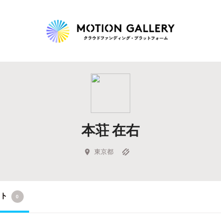
Highlight
人気のプロジェクト
新着プロジェクト
終了間近のプロジェ
本荘 在右
Feature
タグから探す
キュレーターから探す
特集から探す
東京都
Legendary
クト
0
最新達成プロジェクト
調達額が大きいプロジェクト