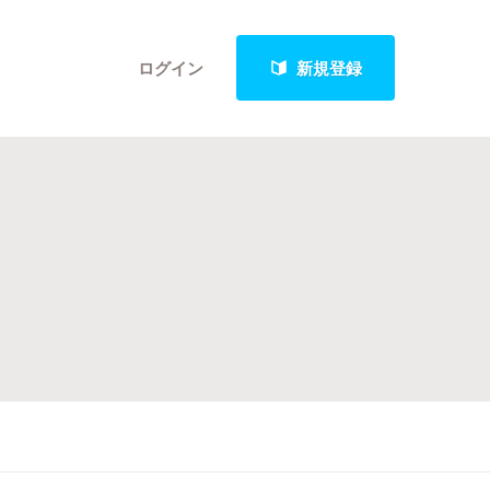
ログイン
新規登録
クト
最新進捗報告から探す