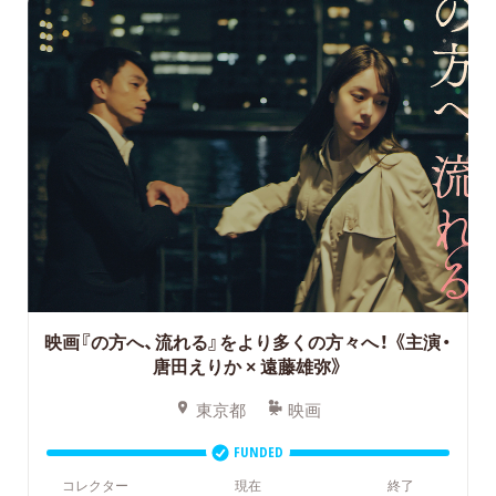
映画『の方へ、流れる』をより多くの方々へ！
《主演・
唐田えりか × 遠藤雄弥》
東京都
映画
FUNDED
コレクター
現在
終了