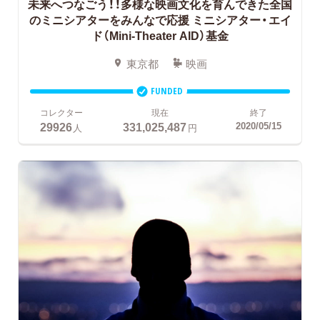
未来へつなごう！！多様な映画文化を育んできた全国
のミニシアターをみんなで応援
ミニシアター・エイ
ド（Mini-Theater AID）基金
東京都
映画
FUNDED
コレクター
現在
終了
29926
331,025,487
2020/05/15
人
円