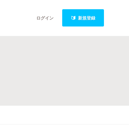
ログイン
新規登録
クト
最新進捗報告から探す