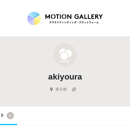
Highlight
人気のプロジェクト
新着プロジェクト
終了間近のプロジェ
akiyoura
Feature
タグから探す
キュレーターから探す
特集から探す
東京都
Legendary
クト
0
最新達成プロジェクト
調達額が大きいプロジェクト