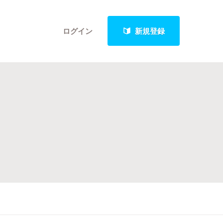
ログイン
新規登録
クト
最新進捗報告から探す