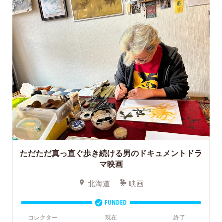
ただただ真っ直ぐ歩き続ける男のドキュメントドラ
マ映画
北海道
映画
FUNDED
コレクター
現在
終了