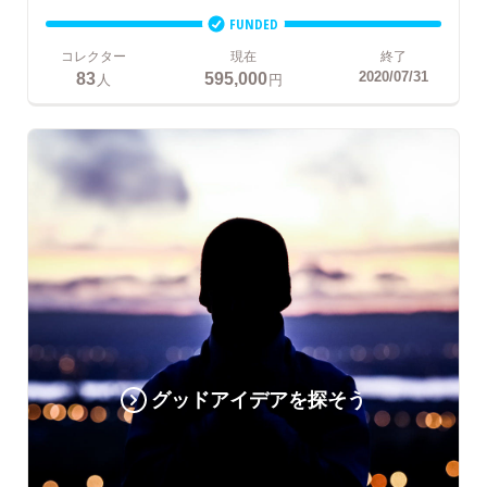
FUNDED
コレクター
現在
終了
83
595,000
2020/07/31
人
円
グッドアイデアを探そう