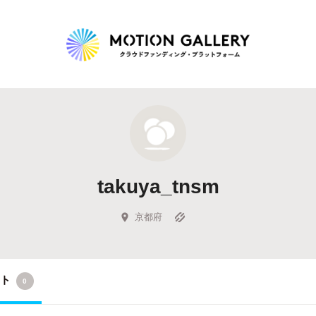
Highlight
人気のプロジェクト
新着プロジェクト
終了間近のプロジェ
takuya_tnsm
Feature
タグから探す
キュレーターから探す
特集から探す
京都府
Legendary
クト
0
最新達成プロジェクト
調達額が大きいプロジェクト