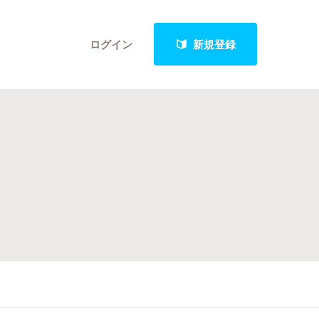
ログイン
新規登録
クト
最新進捗報告から探す