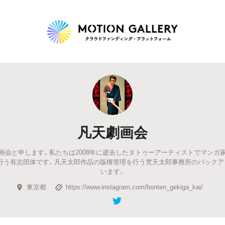
Highlight
人気のプロジェクト
新着プロジェクト
終了間近のプロジェ
凡天劇画会
Feature
画会と申します。私たちは2008年に逝去したタトゥーアーティストでマンガ
タグから探す
キュレーターから探す
特集から探す
を行う有志団体です。凡天太郎作品の版権管理を行う梵天太郎事務所のバックア
います。
東京都
https://www.instagram.com/bonten_gekiga_kai/
Legendary
最新達成プロジェクト
調達額が大きいプロジェクト