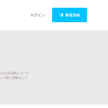
ログイン
新規登録
クト
家の凡天太郎について
最新進捗報告から探す
ップ得て活動をして