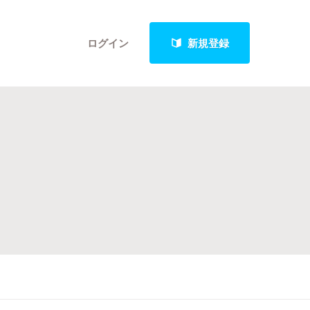
ログイン
新規登録
クト
最新進捗報告から探す