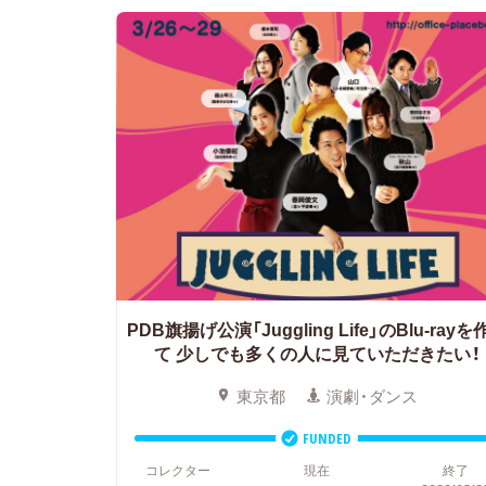
PDB旗揚げ公演「Juggling Life」のBlu-rayを
て
少しでも多くの人に見ていただきたい！
東京都
演劇・ダンス
FUNDED
コレクター
現在
終了