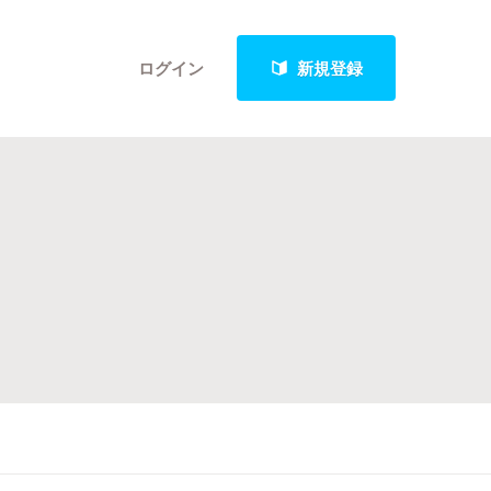
ログイン
新規登録
クト
最新進捗報告から探す