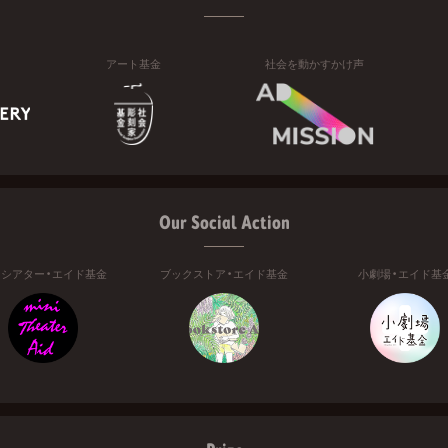
アート基金
社会を動かすかけ声
Our Social Action
ニシアター・エイド基金
ブックストア・エイド基金
小劇場・エイド基