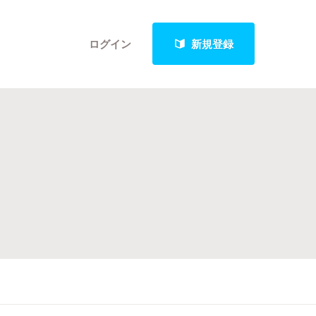
ログイン
新規登録
クト
最新進捗報告から探す