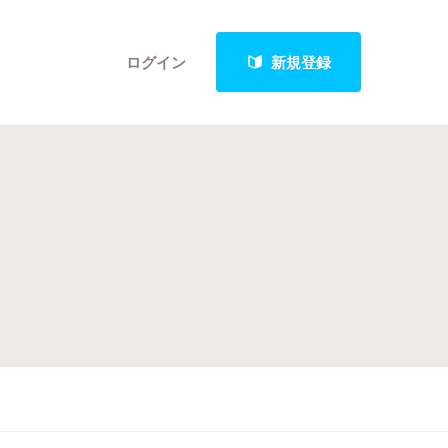
ログイン
新規登録
クト
最新進捗報告から探す