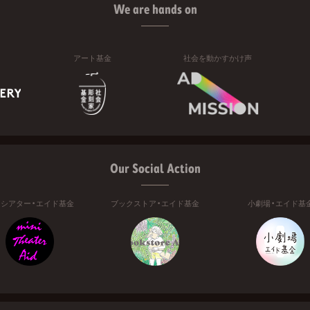
We are hands on
アート基金
社会を動かすかけ声
Our Social Action
ニシアター・エイド基金
ブックストア・エイド基金
小劇場・エイド基