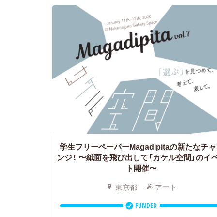
学生フリーペーパーMagadipitaの新たなチ
ンジ！
〜紙面を飛び出して「カケル空間」のイ
ト開催〜
東京都
アート
FUNDED