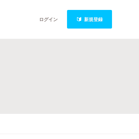
ログイン
新規登録
クト
最新進捗報告から探す