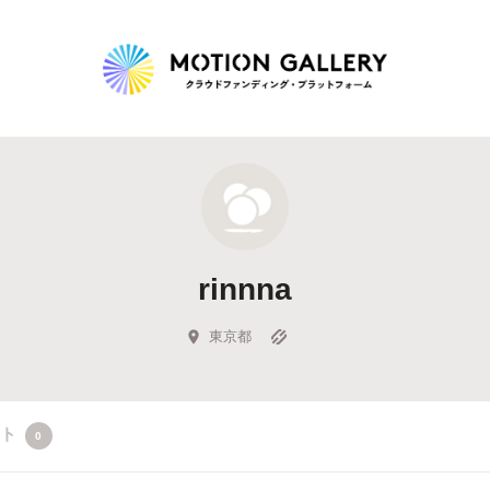
Highlight
人気のプロジェクト
新着プロジェクト
終了間近のプロジェ
rinnna
Feature
タグから探す
キュレーターから探す
特集から探す
東京都
Legendary
クト
0
最新達成プロジェクト
調達額が大きいプロジェクト