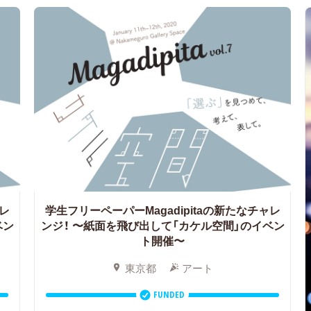
ャレ
学生フリーペーパーMagadipitaの新たなチャレ
ベン
ンジ！
〜紙面を飛び出して「カケル空間」のイベン
ト開催〜
東京都
アート
FUNDED