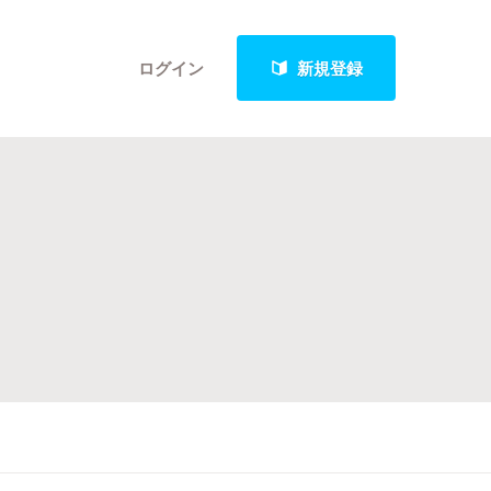
ログイン
新規登録
クト
最新進捗報告から探す