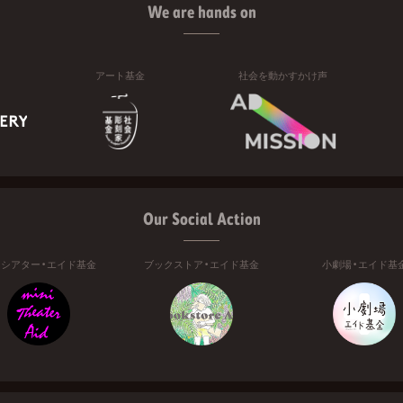
We are hands on
アート基金
社会を動かすかけ声
Our Social Action
ニシアター・エイド基金
ブックストア・エイド基金
小劇場・エイド基