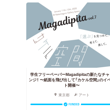
学生フリーペーパーMagadipitaの新たなチ
ンジ！
〜紙面を飛び出して「カケル空間」のイ
ト開催〜
東京都
アート
FUNDED