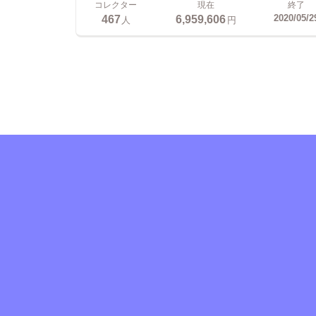
コレクター
現在
終了
467
6,959,606
2020/05/2
人
円