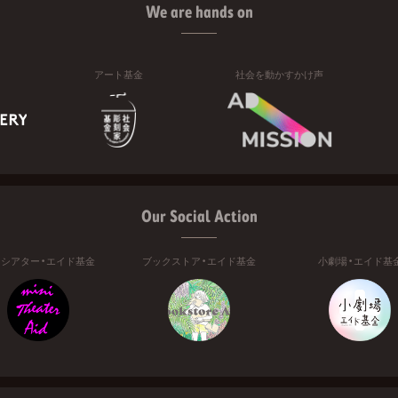
We are hands on
アート基金
社会を動かすかけ声
Our Social Action
ニシアター・エイド基金
ブックストア・エイド基金
小劇場・エイド基