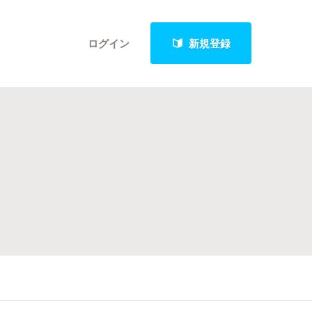
ログイン
新規登録
クト
最新進捗報告から探す