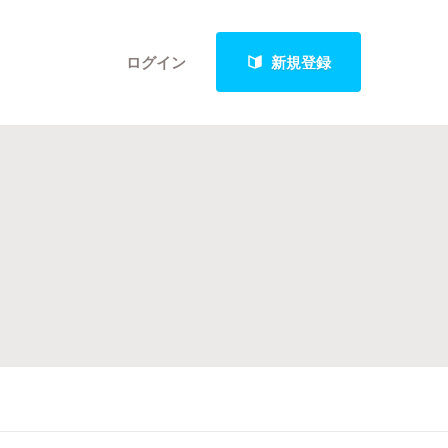
ログイン
新規登録
クト
最新進捗報告から探す