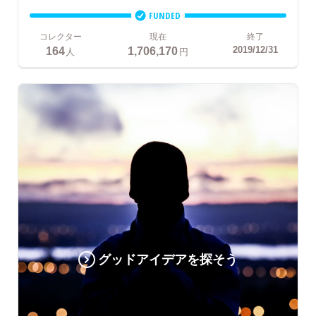
FUNDED
コレクター
現在
終了
164
1,706,170
2019/12/31
人
円
グッドアイデアを探そう