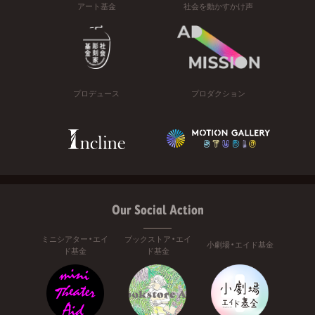
アート基金
社会を動かすかけ声
プロデュース
プロダクション
Our Social Action
ミニシアター・エイ
ブックストア・エイ
小劇場・エイド基金
ド基金
ド基金