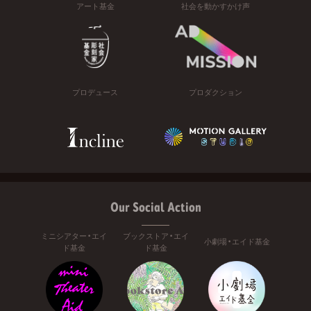
アート基金
社会を動かすかけ声
プロデュース
プロダクション
Our Social Action
ミニシアター・エイ
ブックストア・エイ
小劇場・エイド基金
ド基金
ド基金