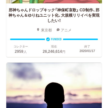
邪神ちゃんドロップキック「神保町哀歌」
CD制作、邪
神ちゃん＆ゆりねユニット化、大規模リリイベを実現
したい！
東京都
アニメ
FUNDED
コレクター
現在
終了
2959
26,246,614
2020/01/17
人
円