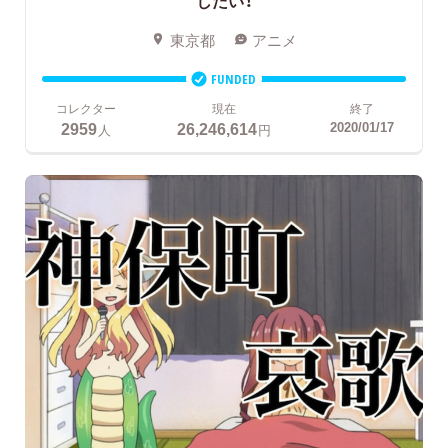
したい！
東京都
アニメ
FUNDED
コレクター
現在
終了
2959
26,246,614
2020/01/17
人
円