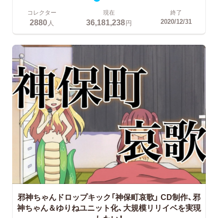
コレクター
現在
終了
2880
36,181,238
2020/12/31
人
円
邪神ちゃんドロップキック「神保町哀歌」
CD制作、邪
神ちゃん＆ゆりねユニット化、大規模リリイベを実現