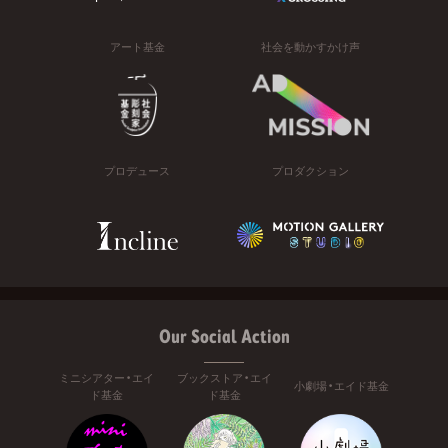
アート基金
社会を動かすかけ声
プロデュース
プロダクション
Our Social Action
ミニシアター・エイ
ブックストア・エイ
小劇場・エイド基金
ド基金
ド基金