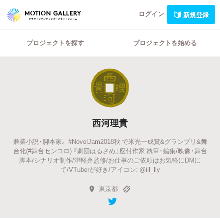
ログイン
新規登録
プロジェクトを探す
プロジェクトを始める
西河理貴
兼業小説・脚本家。 #NovelJam2018秋 で米光一成賞&グランプリ&舞
台化(#舞台センコロ) 『劇団はるさめ』座付作家 執筆・編集/映像・舞台
脚本/シナリオ制作/津軽弁監修/お仕事のご依頼はお気軽にDMに
て/VTuberが好き/アイコン: @ill_lly
東京都