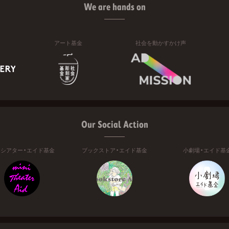
We are hands on
アート基金
社会を動かすかけ声
Our Social Action
ニシアター・エイド基金
ブックストア・エイド基金
小劇場・エイド基