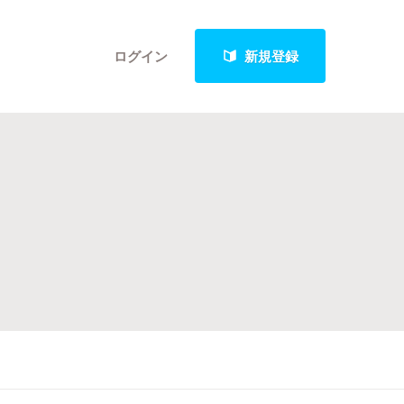
ログイン
新規登録
クト
最新進捗報告から探す