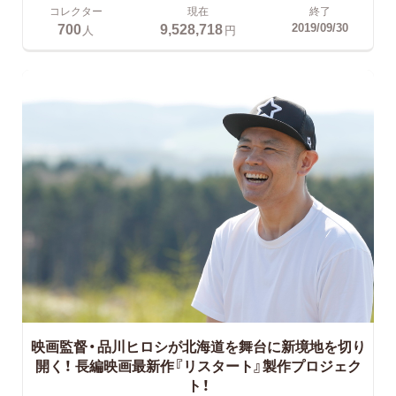
コレクター
現在
終了
700
9,528,718
2019/09/30
人
円
映画監督・品川ヒロシが北海道を舞台に新境地を切り
開く！
長編映画最新作『リスタート』製作プロジェク
ト！