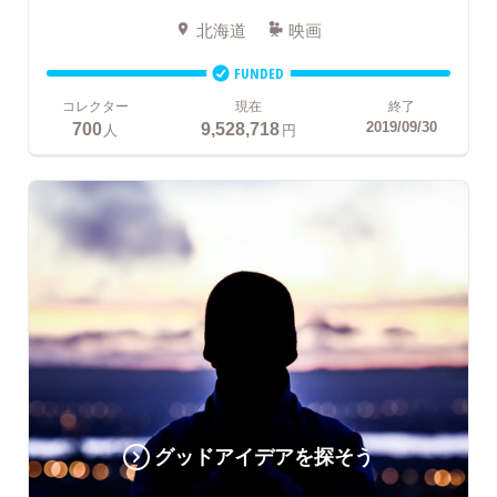
北海道
映画
FUNDED
コレクター
現在
終了
700
9,528,718
2019/09/30
人
円
グッドアイデアを探そう