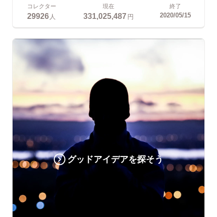
コレクター
現在
終了
29926
331,025,487
2020/05/15
人
円
グッドアイデアを探そう