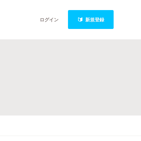
ログイン
新規登録
クト
最新進捗報告から探す