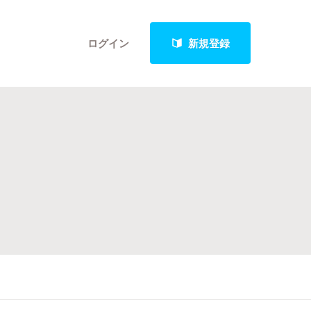
ログイン
新規登録
クト
最新進捗報告から探す