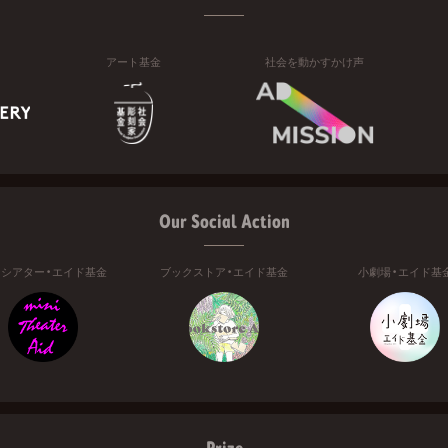
アート基金
社会を動かすかけ声
Our Social Action
ニシアター・エイド基金
ブックストア・エイド基金
小劇場・エイド基