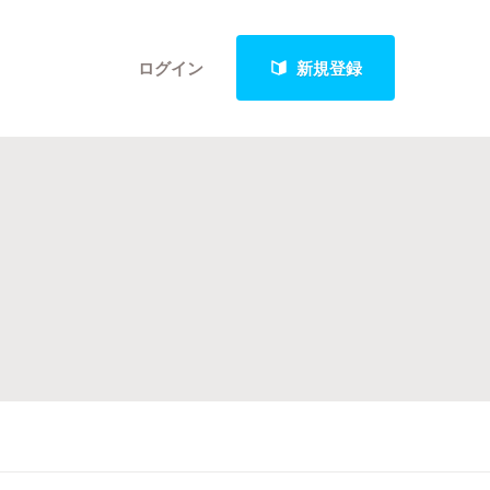
ログイン
新規登録
クト
最新進捗報告から探す