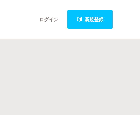
ログイン
新規登録
クト
最新進捗報告から探す