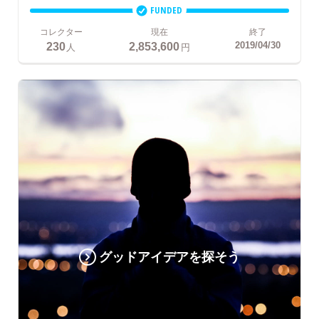
FUNDED
コレクター
現在
終了
230
2,853,600
2019/04/30
人
円
グッドアイデアを探そう