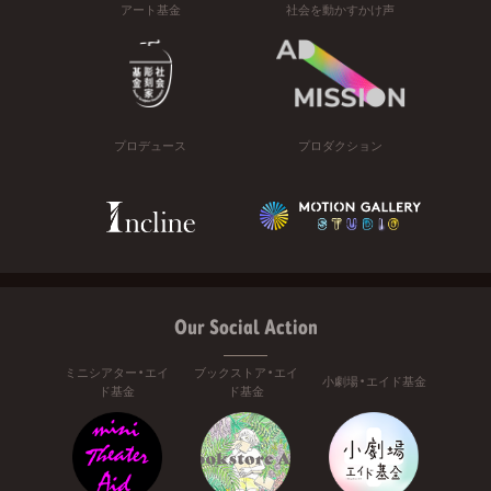
アート基金
社会を動かすかけ声
プロデュース
プロダクション
Our Social Action
ミニシアター・エイ
ブックストア・エイ
小劇場・エイド基金
ド基金
ド基金