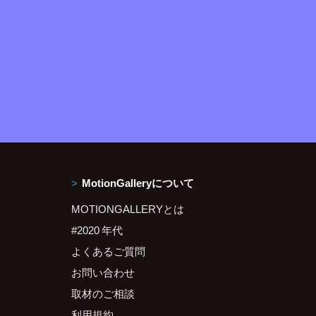
MotionGalleryについて
MOTIONGALLERYとは
#2020 年代
よくあるご質問
お問い合わせ
取材のご相談
利用規約