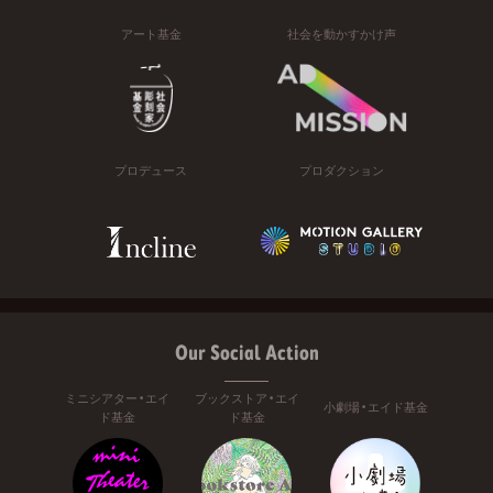
アート基金
社会を動かすかけ声
プロデュース
プロダクション
Our Social Action
ミニシアター・エイ
ブックストア・エイ
小劇場・エイド基金
ド基金
ド基金