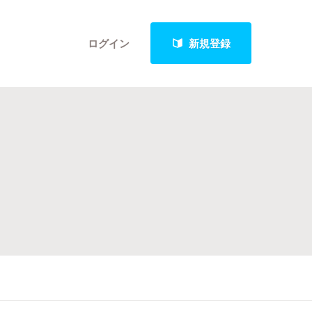
ログイン
新規登録
クト
最新進捗報告から探す