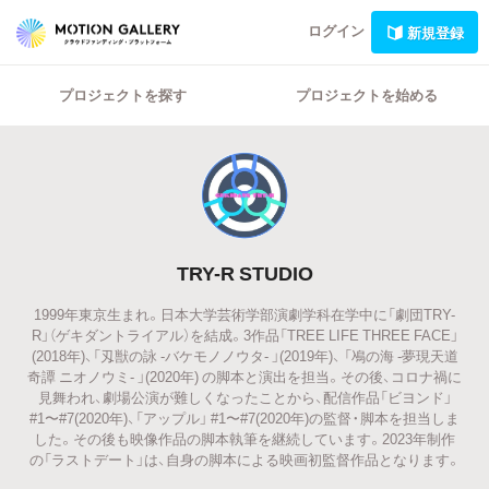
ログイン
新規登録
プロジェクトを探す
プロジェクトを始める
TRY-R STUDIO
1999年東京生まれ。日本大学芸術学部演劇学科在学中に「劇団TRY-
R」（ゲキダントライアル）を結成。3作品「TREE LIFE THREE FACE」
(2018年)、「刄獣の詠 -バケモノノウタ- 」(2019年)、 「鳰の海 -夢現天道
奇譚 ニオノウミ- 」(2020年) の脚本と演出を担当。その後、コロナ禍に
見舞われ、劇場公演が難しくなったことから、配信作品「ビヨンド」
#1〜#7(2020年)、「アップル」 #1〜#7(2020年)の監督・脚本を担当しま
した。その後も映像作品の脚本執筆を継続しています。2023年制作
の「ラストデート」は、自身の脚本による映画初監督作品となります。