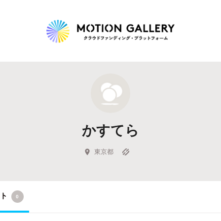
Highlight
人気のプロジェクト
新着プロジェクト
終了間近のプロジェ
かすてら
Feature
タグから探す
キュレーターから探す
特集から探す
東京都
Legendary
クト
0
最新達成プロジェクト
調達額が大きいプロジェクト