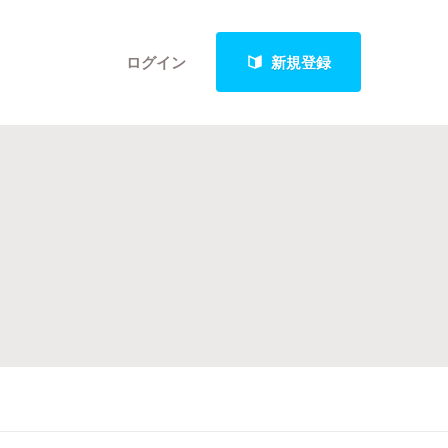
ログイン
新規登録
クト
最新進捗報告から探す