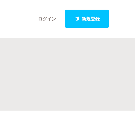
ログイン
新規登録
クト
最新進捗報告から探す