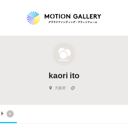
Highlight
人気のプロジェクト
新着プロジェクト
終了間近のプロジェ
kaori ito
Feature
タグから探す
キュレーターから探す
特集から探す
大阪府
Legendary
クト
0
最新達成プロジェクト
調達額が大きいプロジェクト