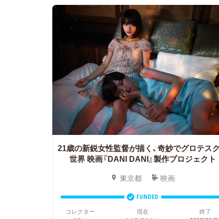
21歳の新鋭女性監督が描く、奇妙でグロテス
世界
映画『DANI DANI』製作プロジェクト
東京都
映画
FUNDED
コレクター
現在
終了