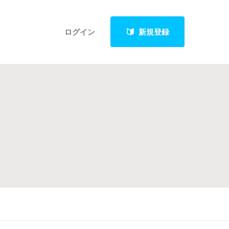
ログイン
新規登録
クト
最新進捗報告から探す