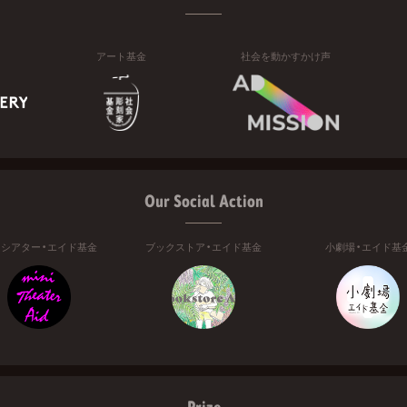
アート基金
社会を動かすかけ声
Our Social Action
ニシアター・エイド基金
ブックストア・エイド基金
小劇場・エイド基