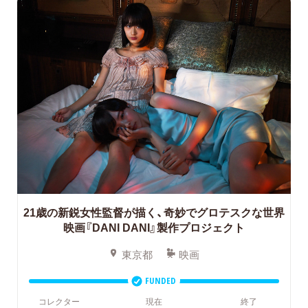
21歳の新鋭女性監督が描く、奇妙でグロテスクな世界
映画『DANI DANI』製作プロジェクト
東京都
映画
FUNDED
コレクター
現在
終了